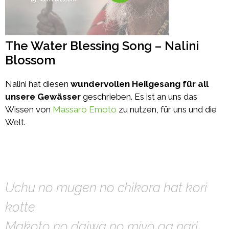
The Water Blessing Song – Nalini
Blossom
Nalini hat diesen
wundervollen Heilgesang für all
unsere Gewässer
geschrieben. Es ist an uns das
Wissen von
Massaro Emoto
zu nutzen, für uns und die
Welt.
Uchu no mugen no chikara hat kori
kotte
Makoto no daiwa no miyo ga nari