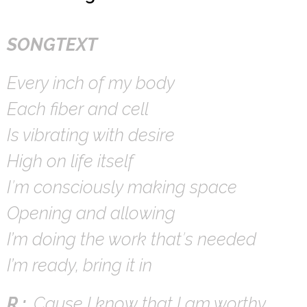
SONGTEXT
Every inch of my body
Each fiber and cell
Is vibrating with desire
High on life itself
I′m consciously making space
Opening and allowing
I’m doing the work that′s needed
I’m ready, bring it in
R.:
‚Cause I know that I am worthy,