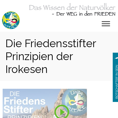
Zum
Inhalt
springen
Die Friedensstifter
Prinzipien der
Irokesen
BOTSCHAFTER*IN S