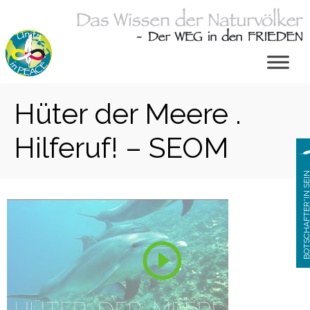
Zum
Inhalt
springen
Hüter der Meere .
Hilferuf! – SEOM
BOTSCHAFTER*IN S