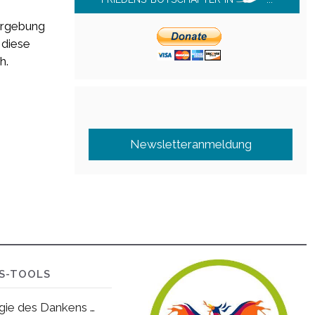
Vergebung
 diese
h.
Newsletteranmeldung
NS-TOOLS
gie des Dankens …