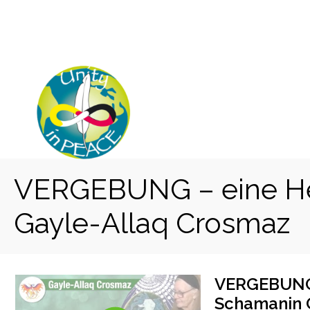
Zum
Inhalt
springen
VERGEBUNG – eine Hei
Gayle-Allaq Crosmaz
VERGEBUNG –
Schamanin 