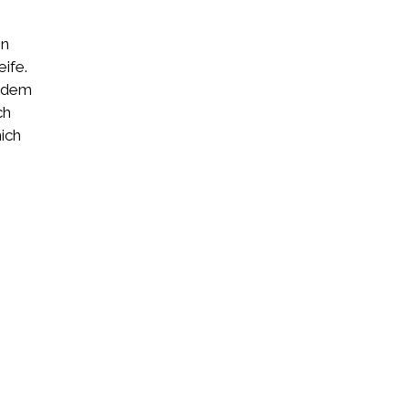
en
ife.
s dem
ch
ich