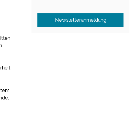
Newsletteranmeldung
itten
n
rheit
stem
nde.