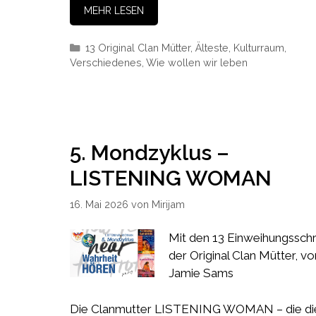
MEHR LESEN
Kategorien
13 Original Clan Mütter
,
Älteste
,
Kulturraum
,
Verschiedenes
,
Wie wollen wir leben
5. Mondzyklus –
LISTENING WOMAN
16. Mai 2026
von
Mirijam
Mit den 13 Einweihungsschr
der Original Clan Mütter, vo
Jamie Sams
Die Clanmutter LISTENING WOMAN – die di