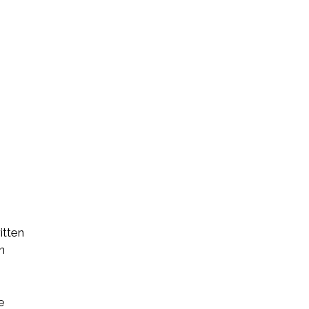
itten
n
e