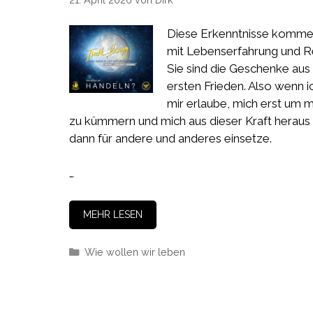
Diese Erkenntnisse komm
mit Lebenserfahrung und Re
Sie sind die Geschenke au
ersten Frieden. Also wenn i
mir erlaube, mich erst um m
zu kümmern und mich aus dieser Kraft heraus
dann für andere und anderes einsetze.
…
MEHR LESEN
Kategorien
Wie wollen wir leben