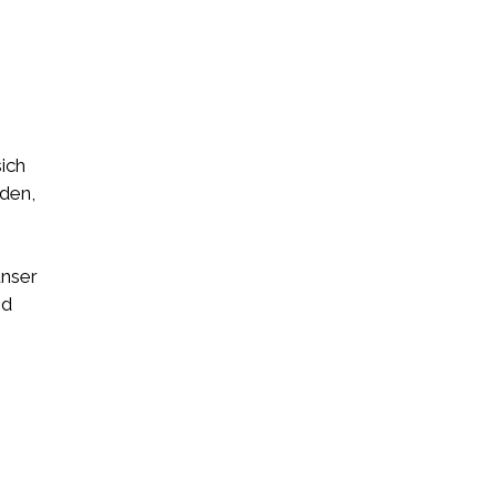
ich
nden,
unser
nd