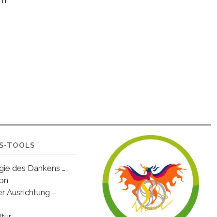
NS-TOOLS
gie des Dankens …
ion
er Ausrichtung –
ltur