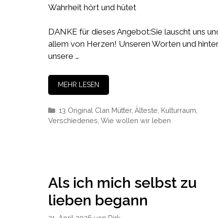
Wahrheit hört und hütet
DANKE für dieses Angebot:Sie lauscht uns un
allem von Herzen! Unseren Worten und hinte
unsere …
MEHR LESEN
Kategorien
13 Original Clan Mütter
,
Älteste
,
Kulturraum
,
Verschiedenes
,
Wie wollen wir leben
Als ich mich selbst zu
lieben begann
21. April 2026
von
Dirk