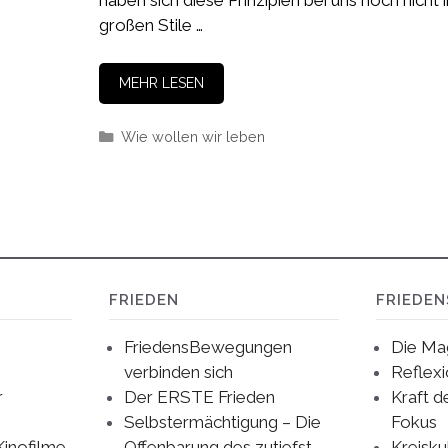
großen Stile …
MEHR LESEN
Kategorien
Wie wollen wir leben
FRIEDEN
FRIEDE
FriedensBewegungen
Die Ma
verbinden sich
Reflex
r
Der ERSTE Frieden
Kraft d
Selbstermächtigung – Die
Fokus
Kinofilme
Offenbarung des zutiefst
Kreisku