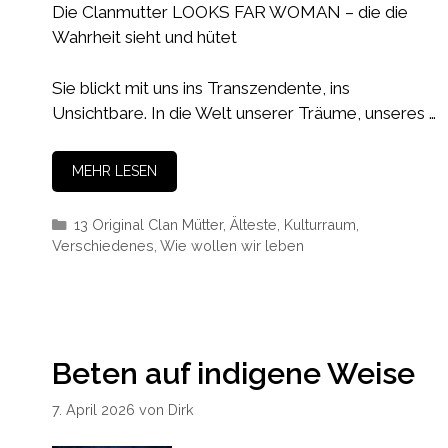
Die Clanmutter LOOKS FAR WOMAN – die die
Wahrheit sieht und hütet
Sie blickt mit uns ins Transzendente, ins
Unsichtbare. In die Welt unserer Träume, unseres …
MEHR LESEN
Kategorien
13 Original Clan Mütter
,
Älteste
,
Kulturraum
,
Verschiedenes
,
Wie wollen wir leben
Beten auf indigene Weise
7. April 2026
von
Dirk