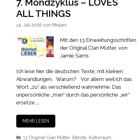
7. Mondzyklus – LOVES
ALL THINGS
14. Juli 2026
von
Mirijam
Mit den 13 Einweihungsschritten
der Original Clan Mütter, von
Jamie Sams
Ich lese hier die deutschen Texte, mit kleinen
Abwandlungen. Warum? Vor allem weil ich das
Wort „zu“ als verschießend wahrnehme. Das
unpersönliche „man“ durch das persönliche „wir“
ersetze. …
MEHR LESEN
Kategorien
13 Original Clan Mütter
,
Älteste
,
Kulturraum
,