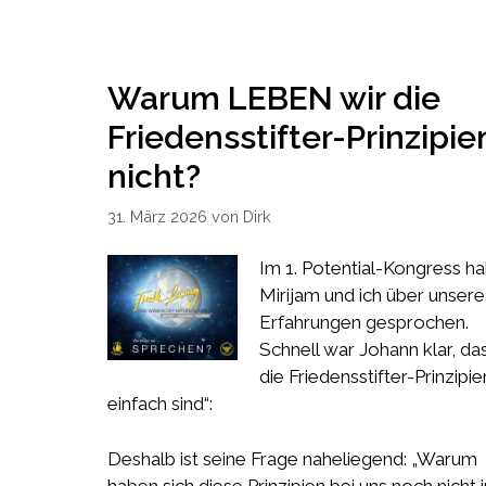
Warum LEBEN wir die
Friedensstifter-Prinzipie
nicht?
31. März 2026
von
Dirk
Im 1. Potential-Kongress h
Mirijam und ich über unsere
Erfahrungen gesprochen.
Schnell war Johann klar, da
die Friedensstifter-Prinzipie
einfach sind“:
Deshalb ist seine Frage naheliegend: „Warum
haben sich diese Prinzipien bei uns noch nicht 